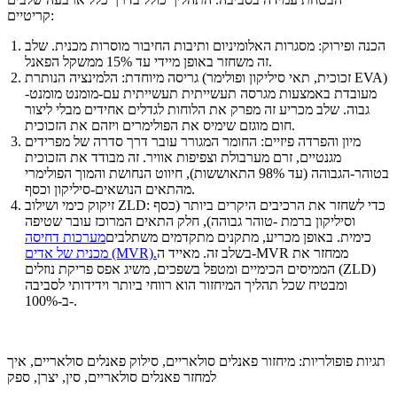
קריטיים:
הכנה ופירוק: מסגרות האלומיניום ותיבות החיבור מוסרות מכנית. שלב
זה משחזר באופן מיידי עד 15% ממשקל הפאנל.
גריסה מיוחדת: הלמינציה הנותרת (זכוכית, תאי סיליקון ופולימר EVA)
מעובדת באמצעות מגרסה תעשייתית תעשייתית עם-מומנט מומנט-
גבוה. שלב מכריע זה מפרק את הלוחות לגדלים אחידים מבלי ליצור
חום מוגזם שימיס את הפולימרים ויזהם את הזכוכית.
מיון והפרדה פיזיים: החומר המגורר עובר דרך סדרה של מפרידים
מגנטיים, זרם מערבולת וצפיפות אוויר. זה מבודד את הזכוכית
בטוהר-הגבוהה (עד 98% התאוששות), חיווט הנחושת והמוך הפולימרי
מהתאים הנושאים-סיליקון וכסף.
זיקוק כימי ושילוב ZLD: כדי לשחזר את הרכיבים היקרים ביותר (כסף
וסיליקון ברמת -טוהר גבוהה), חלק התאים המרוכז עובר שטיפה
כימית. באופן מכריע, מתקנים מתקדמים משתלבים
מערכות דחיסה
בשלב זה. מאייד ה-MVR ממחזר את
מכנית של אדים (MVR).
הממיסים הכימיים ומטפל בשפכים, משיג אפס פריקת נוזלים (ZLD)
ומבטיח שכל תהליך המיחזור הוא רווחי ביותר וידידותי לסביבה
ב-100%-.
תגיות פופולריות: מיחזור פאנלים סולאריים, סילוק פאנלים סולאריים, איך
למחזר פאנלים סולאריים, סין, יצרן, ספק