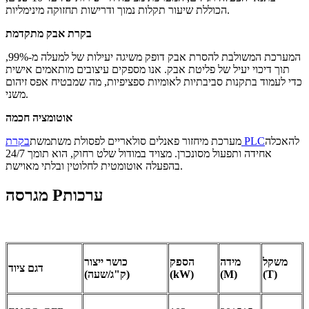
הכוללת שיעור תקלות נמוך ודרישות תחזוקה מינימליות.
בקרת אבק מתקדמת
המערכת המשולבת להסרת אבק דופק משיגה יעילות של למעלה מ-99%,
תוך דיכוי יעיל של פליטת אבק. אנו מספקים עיצובים מותאמים אישית
כדי לעמוד בתקנות סביבתיות לאומיות ספציפיות, מה שמבטיח אפס זיהום
משני.
אוטומציה חכמה
להאכלה
בקרת PLC
מערכת מיחזור פאנלים סולאריים לפסולת משתמשת
אחידה ותפעול מסונכרן. מצויד במודול שלט רחוק, הוא תומך 24/7
בהפעלה אוטומטית לחלוטין ובלתי מאוישת.
ערכות
P
מגרסה
משקל
מידה
הספק
כושר ייצור
דגם ציוד
(T)
(M)
(kW)
(ק"ג/שעה)