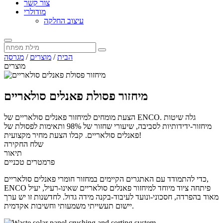
צור קשר
מודולרי
עיצוב החלקה
הבית
/
מוצרים
/
מגרסה
מוצרים
מיחזור פסולת פאנלים סולאריים
הצעת מומחים למיחזור פאנלים סולאריים של ENCO. גלה שיטות
מיחזור-ידידותיות לסביבה, שיעורי שחזור של 98% ותאימות לפסולת של
פאנלים סולאריים. קבלו הצעת מחיר מקצועית!
שלח החקירה
תיאור
פרמטרים טכניים
כדי להתמודד עם האתגרים הקיימים במחזור חומרי פאנלים סולאריים,
ENCO פיתחה ציוד מיוחד למיחזור פאנלים סולאריים שאינו-רעיל, יעיל
מאוד בהפרדה, חסכוני-ונועד לעיבוד-בקנה מידה גדול. לחדשנות זו יש ערך
יישום תעשייתי משמעותי וחשיבות אקדמית.