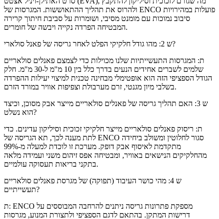
סרט האתילן-ויניל אצטט (EVA), מה שגורם לזכוכית וסיליקון להתקבץ
ולהרוס את תהליך ההתאוששות. המגרסות של ENCO פועלות במהירויות
סיבוב נמוכות עם מומנט מסיבי, ושומרות על סביבת חיתוך קרירה
המבטיחה הפרדה נקייה ויבשה של חומרים.
ש 2: מהו גודל חלקיקי הפלט לאחר גריסה של פאנל סולארי?
ת: המגרסות התעשייתיות שלנו מכוילות כדי לצמצם פאנלים סולאריים
שלמים לשברים אחידים הנעים בדרך כלל בין 10 מ"מ ל-30 מ"מ. חלק
הגודל הספציפי הזה הוא אופטימלי מבחינה טכנית למיצוי יעילות ההפרדה
בשלבי מיון מגנטי, זרם מערבולת וצפיפות אוויר במורד הזרם.
ש 3: האם תהליך גריסה של פאנלים סולאריים מייצר אבק מסוכן, וכיצד
הוא נשלט?
ת: ריסוק פאנלים סולאריים מייצר חלקיקי זכוכית וסיליקון עדינים. כדי
לתת מענה לכך, תא הגריסה של ENCO סגור לחלוטין ומשולב ביחידה
מתקדמת לאיסוף אבק דופק. מערכת זו לוכדת למעלה מ-99%
מהחלקיקים הנישאים באוויר, ומבטיחה אפס זיהום משני ועמידה מלאה
בתקני בריאות תעסוקה עולמיים.
ש 4: מהי כושר העיבוד (תפוקה) של מגרסת פאנלים סולאריים
תעשייתיים?
ת: ENCO מספקת פתרונות גריסה ניתנים להרחבה המבוססים על
דרישות המתקן. בהתאם לדגם הספציפי ולתצורת המנוע, מגרסות