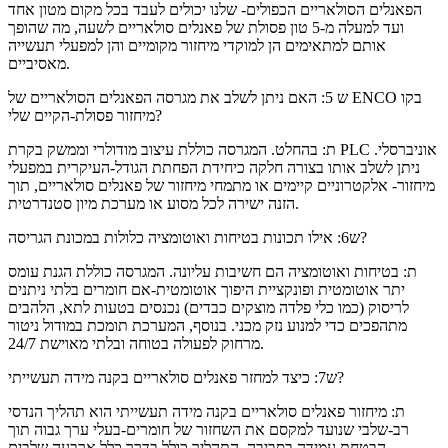
הפאנלים הסולאריים הכפולים- שלנו יכולים לעבד בכל מקום מטון אחד
ועד למעלה מ-5 טון פסולת של פאנלים סולאריים לשעה, מה שהופך
אותם למתאימים הן למוקדי מיחזור מקומיים והן למפעלי תעשייה
מאסיביים.
ש 5: האם ניתן לשלב את מגרסה הפאנלים הסולאריים של ENCO בקו
מיחזור פסולת-הקיים שלי?
ת: בהחלט. המגרסה כוללת עיצוב מודולרי וממשק בקרת PLC אוניברסלי.
ניתן לשלב אותו בצורה חלקה כיחידת הפחתת הגודל-העיקרית במפעלי
מיחזור- אלקטרוניים קיימים או מתמחי מיחזור של פאנלים סולאריים, תוך
הזנה ישירה לכל מסוע או מערכת מיון סטנדרטית.
ש6: אילו תכונות בטיחות ואוטומציה כלולות במכונת הגריסה?
ת: בטיחות ואוטומציה הם חשיבות עליונה. המגרסה כוללת הגנת עומס
יתר אוטומטית ופונקציית היפוך אוטומטית-אם חומרים בלתי ניתנים
לריסוק (כמו כלי פלדה מוצקים כבדים) נכנסים בטעות לתא, הלהבים
מתהפכים כדי למנוע נזק מכני. בנוסף, המערכת תומכת במודול ניטור
מרחוק לפעולה בטוחה ובלתי מאוישת 24/7.
ש7: כיצד למחזר פאנלים סולאריים בקנה מידה תעשייתי?
ת: מיחזור פאנלים סולאריים בקנה מידה תעשייתי הוא תהליך הנדסי
רב-שלבי שנועד למקסם את השחזור של חומרים-בעלי ערך גבוה תוך
הבטחת עמידה בסביבה. התהליך כולל בדרך כלל ארבעה שלבים