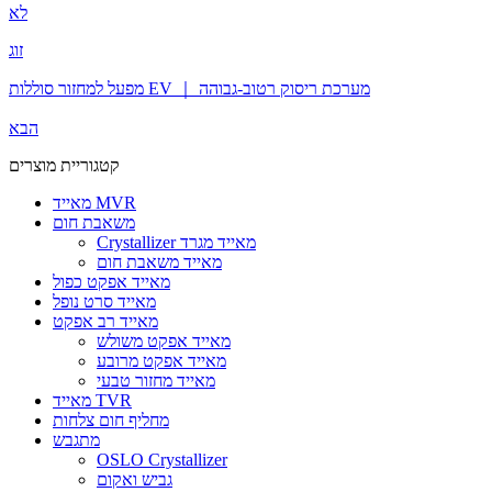
לא
זוג
מפעל למחזור סוללות EV ｜ מערכת ריסוק רטוב-גבוהה
הבא
קטגוריית מוצרים
מאייד MVR
משאבת חום
Crystallizer מאייד מגרד
מאייד משאבת חום
מאייד אפקט כפול
מאייד סרט נופל
מאייד רב אפקט
מאייד אפקט משולש
מאייד אפקט מרובע
מאייד מחזור טבעי
מאייד TVR
מחליף חום צלחות
מתגבש
OSLO Crystallizer
גביש ואקום