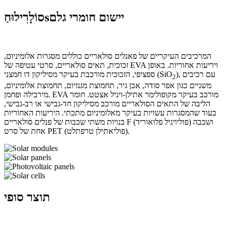
יישום חומרי גלם
s
סוֹלָרִי
לוּחַ
המרכיבים העיקריים של פאנלים סולאריים כוללים מסגרות אלומיניום,
זכוכית, תאים סולאריים, סרטי עטיפה של EVA ויריעות אחוריות. באופן
), עם רכיבים
ספציפי, הזכוכית מורכבת בעיקר מסיליקון דו חמצני (SiO
2
משניים כגון אפר סודה, אבן גיר, תחמוצת מגנזיום, תחמוצת אלומיניום,
מירבילה ופחמן. EVA מורכב בעיקר מקופולימר אתילן-ויניל אצטט. חומר
הליבה של התאים הסולאריים מורכב מסיליקון חד-גבישי או רב-גבישי,
בעוד שהמסגרות עשויות בעיקר מאלומיניום מתכתי. היריעות האחוריות
בנויות משתי שכבות של פנלים סולאריים F (פוליויניל פלואוריד) ושכבה
אחת של סרט PET (פוליאתילן טרפתלט).
תוצר סופי