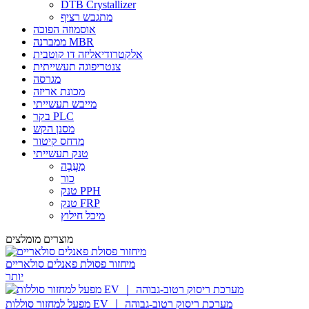
DTB Crystallizer
מתגבש רציף
אוסמוזה הפוכה
ממברנה MBR
אלקטרודיאליזה דו קוטבית
צנטריפוגה תעשייתית
מגרסה
מכונת אריזה
מייבש תעשייתי
בקר PLC
מסנן הקש
מדחס קיטור
טנק תעשייתי
מַעֲבֶה
כור
טנק PPH
טנק FRP
מיכל חילוץ
מוצרים מומלצים
מיחזור פסולת פאנלים סולאריים
יותר
מפעל למחזור סוללות EV ｜ מערכת ריסוק רטוב-גבוהה