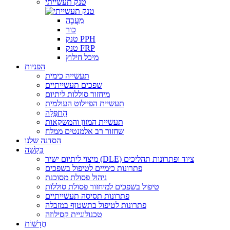
טנק תעשייתי
מַעֲבֶה
כור
טנק PPH
טנק FRP
מיכל חילוץ
הפניות
תעשייה כימית
שפכים תעשייתיים
מיחזור סוללות ליתיום
תעשיית הפיילוט העולמית
הַתפָּלָה
תעשיית המזון והמשקאות
שחזור רב אלמנטים ממלח
הסדנה שלנו
בַּקָשָׁה
מיצוי ליתיום ישיר (DLE) ציוד ופתרונות תהליכים
פתרונות כימיים לטיפול בשפכים
ניהול פסולת מסוכנת
טיפול בשפכים למיחזור פסולת סוללות
פתרונות תסיסה תעשייתיים
פתרונות לטיפול בתשטוף במזבלה
טכנולוגיית קסילוזה
חֲדָשׁוֹת