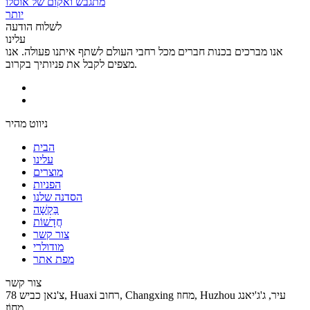
מתגבש ואקום של אוסלו
יותר
לשלוח הודעה
עלינו
אנו מברכים בכנות חברים מכל רחבי העולם לשתף איתנו פעולה. אנו
מצפים לקבל את פניותיך בקרוב.
ניווט מהיר
הבית
עלינו
מוצרים
הפניות
הסדנה שלנו
בַּקָשָׁה
חֲדָשׁוֹת
צור קשר
מודולרי
מפת אתר
צור קשר
78 צ'נאן כביש, Huaxi רחוב, Changxing מחוז, Huzhou עיר, ג'ג'יאנג
מָחוֹז