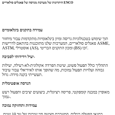
היתרונות של מערכת מגרסה של פאנלים סולאריים ENCO
עמידה בתקנים בינלאומיים
תוך שימוש בטכנולוגיות גריסה ומיון בינלאומיות מתקדמות עבור מיחזור
פאנלים סולאריים, המערכות שלנו מתוכננות בהתאם לדרישות ASME,
ASTM, אוסטרלי (AS), ומכון התקנים הבריטי (BS) וכו'.
יעיל וידידותי לסביבה-
התהליך כולל תפעול פשוט, שיטת הפרדה אקולוגית-לא-רעילה, יעילות
גבוהה ועלויות תפעול נמוכות, מה שהופך אותו לאידיאלי עבור עיבוד
תעשייתי בקנה מידה- גדול.
הנדסה אופטימלית
מאופיין במבנה קומפקטי, פריסה רציונלית, ביצועים יציבים ותפעול רעש
נמוך-.
עמידות ותחזוקה נמוכה
בתנאי הפעלה רגילים, המערכת מציעה חיי שירות של עד 10 שנים,