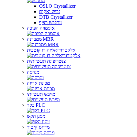
OSLO Crystallizer
גביש ואקום
DTB Crystallizer
מתגבש רציף
אוסמוזה הפוכה
ממברנה MBR
אלקטרודיאליזה דו קוטבית
צנטריפוגה תעשייתית
מגרסה
מכונת אריזה
מייבש תעשייתי
בקר PLC
מסנן הקש
מדחס קיטור