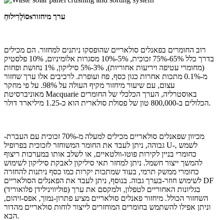
ערך מיחזור
s
סוֹלָרִי
לוּחַ
רוב החומרים בפאנלים סולאריים שהופסקו ניתנים למחזור. הם מכילים
בדרך כלל 65%-75% זכוכית, 5%-10% מסגרות אלומיניום, 10% פלסטיק
(מחומרי עטיפה ויריעות אחוריות), 3%-5% סיליקון, 1% נחושת ופחות
מ-0.1% מתכות אחרות כגון כסף, פח ועופרת. לרכיבים אלו ערך שחזור
עצום, עם שיעור מיחזור מקיף העולה על 98%. על פי מחקר
מאוניברסיטת Macquarie באוסטרליה, הערך הכלכלי של החומרים
הכלולים ב-800,000 טון של פסולת סולארית הוא כ-1.25 מיליארד דולר.
מכיוון שפאנלים סולאריים מכילים למעלה מ-70% זכוכית עם העברת-
גבוהה, ניתן לעבד את החומר המשוחזר לזכוכית בפרופיל U-, לשמש
כחומרי בניין לקירות פוטו-וולטאיים, או לשלב אותו במערכות ריצוף
להמשך ייצור חשמל. ניתן למחזר תאי סיליקון לאבקת סיליקון לשימוש
כחומרי ממשק תרמי, בעוד שמתכות יקרות כמו כסף ניתנות להחזרה
לשימוש חוזר-בערך גבוה. בנוסף, ניתן לעבד את הפאנלים הסולאריים DF
(פוליווינילידן פלואוריד) בגליונות האחוריים לטפלון, ולמקסם את ערך
השחזור הכולל. מיחזור פאנלים סולאריים מציע פתרון-נמוך, אפס-זיהום,
וניתן אפילו להשתמש בחומרים המוחזרים לייצור לוחות סולאריים מהדור
הבא.